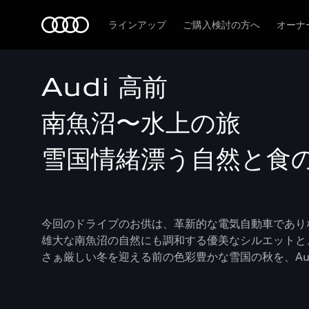
Audi
ラインアップ
ご購入検討の方へ
オーナ
Audi 高前
南魚沼〜水上の旅
雪国情緒漂う自然と食
今回のドライブのお供は、革新的な電気自動車でありながら美
雄大な南魚沼の自然にも調和する優美なシルエットと、
さぁ厳しい冬を迎える前の色彩豊かな雪国の秋を、Audi e-