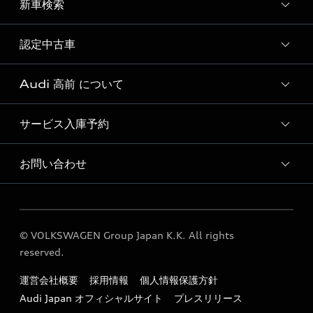
新車検索
試乗予約
試乗車・展示車一覧
認定中古車
新車検索
Audi 高前 について
Audi認定中古車検索
サービス入庫予約
Audi 高前 店舗情報
Audi Approved Automobile 高前 店舗情報
お問い合わせ
Audi 高前 サービス入庫予約
Audi 高前 営業カレンダー
各種お問い合わせ
Audi 高前 運営会社概要
© VOLKSWAGEN Group Japan K.K. All rights
定期点検 / 車検 料金表
reserved.
運営会社概要
採用情報
個人情報保護方針
Audi Japan オフィシャルサイト
プレスリリース